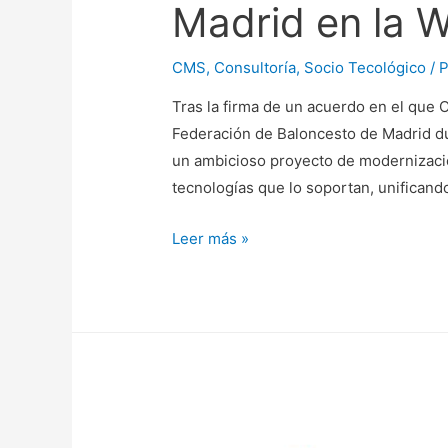
Madrid en la 
CMS
,
Consultoría
,
Socio Tecológico
/ 
Tras la firma de un acuerdo en el que 
Federación de Baloncesto de Madrid d
un ambicioso proyecto de modernizació
tecnologías que lo soportan, unificando
M
Leer más »
o
d
e
r
n
i
z