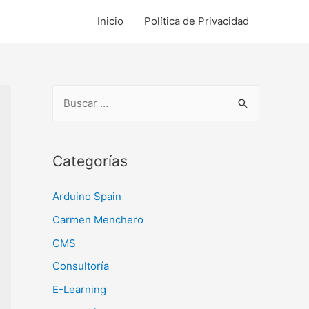
Inicio
Política de Privacidad
B
u
s
c
Categorías
a
Arduino Spain
r
:
Carmen Menchero
CMS
Consultoría
E-Learning