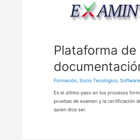
a
c
i
ó
n
d
Plataforma de 
e
l
documentació
a
p
Formación
,
Socio Tecológico
,
Softwar
r
Es el último paso en tus procesos format
e
pruebas de examen y la certificación d
s
quien dice ser.
e
n
c
i