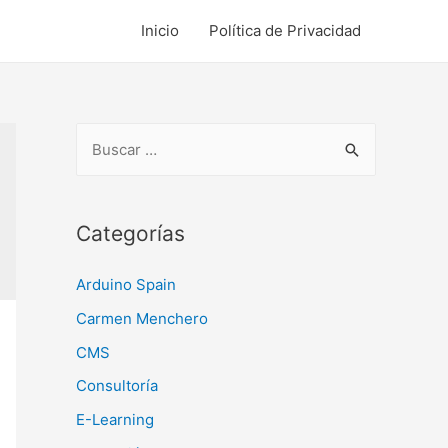
Inicio
Política de Privacidad
B
u
s
c
Categorías
a
Arduino Spain
r
:
Carmen Menchero
CMS
Consultoría
E-Learning