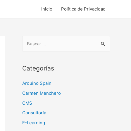
Inicio
Política de Privacidad
B
u
s
c
Categorías
a
Arduino Spain
r
:
Carmen Menchero
CMS
Consultoría
E-Learning