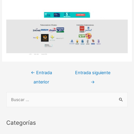
Navegación
←
Entrada
Entrada siguiente
de
anterior
→
entradas
B
u
s
c
Categorías
a